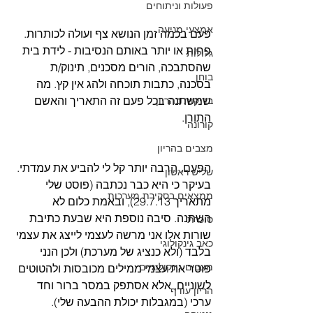
פעולות וניתוחים
אמצעי מניעה
פעם בכמה זמן הנושא צף ועולה לכותרות. 
פחות או יותר באותם הנסיבות - לידת בית 
גלולות
שהסתבכה, הורים מסכנים, תינוק/ת 
בוחן
בסכנה, כתבות תוכחה ולהג אין קץ. מה 
שמשתנה בכל פעם זה התאריך והאשם 
בדיקות בהריון
התורן.
קורונה
מצבים בהריון
הפעם, הרבה יותר קל לי להביע את עמדתי. 
שליש ראשון
בעיקר כי היא כבר נכתבה (פוסט שלי 
ממצאים בסקירת מערכות
מתאריך 29.7.13), ובאמת כלום לא 
השתנה. סיבה נוספת היא שבעת כתיבת 
סוכרת
שורות אלו אני מרשה לעצמי לייצג את עצמי 
כאב גינקולוגי
בלבד (ולא כנציג של מערכת) ולכן הנני 
מצבים גינקולוגיים
פוטר את עצמי ממילים מכובסות ולהטוטים 
לשוניים, אלא אסתפק במסר ברור וחד 
הריון עודף
ערכי (במגבלות יכולת ההבעה שלי). 