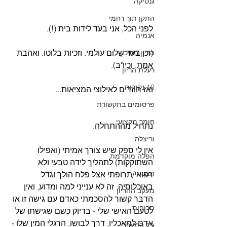
גנטיקה
התקן תוך רחמי
לפני הכל, אני בעד לידות בית (!).
אנמיה
(וכן בעד שלום עולמי. וזכיות בלוטו. ואהבת 
הריון בסיכון
אמת. וכיו"ב).
רעלת הריון
10 נקודות
ואז חוזרים לאילוצי המציאות...
פרסומים בתקשורת
חומר מקצועי
נתחיל מההתחלה.
וריצלה
אין לי ספק שיש צורך אמיתי (ואפילו 
הפלה מוקדמת
השתוקקות) לתהליך לידה טבעי ולא 
חצבת
רפואי/תרופתי אצל פלח הולך וגדל 
באוכלוסיה. זה לא ענייני למה ומדוע, ואין 
מעקב ההריון
הדבר קשור להסכמתי כאדם עם גישה זו או 
תרופות
לטעם האישי שלי - בדיוק כשם שגישתו של 
אדם למאכליו, דרך לבושו, הרגלי המין שלו - 
גיל המעבר