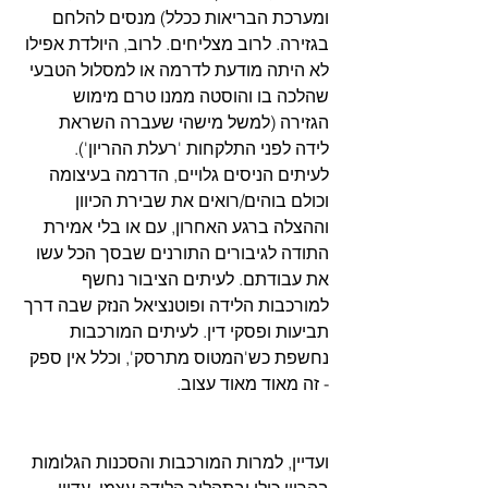
ומערכת הבריאות ככלל) מנסים להלחם 
בגזירה. לרוב מצליחים. לרוב, היולדת אפילו 
לא היתה מודעת לדרמה או למסלול הטבעי 
שהלכה בו והוסטה ממנו טרם מימוש 
הגזירה (למשל מישהי שעברה השראת 
לידה לפני התלקחות 'רעלת ההריון'). 
לעיתים הניסים גלויים, הדרמה בעיצומה 
וכולם בוהים/רואים את שבירת הכיוון 
וההצלה ברגע האחרון, עם או בלי אמירת 
התודה לגיבורים התורנים שבסך הכל עשו 
את עבודתם. לעיתים הציבור נחשף 
למורכבות הלידה ופוטנציאל הנזק שבה דרך 
תביעות ופסקי דין. לעיתים המורכבות 
נחשפת כש'המטוס מתרסק', וכלל אין ספק 
- זה מאוד מאוד עצוב.
ועדיין, למרות המורכבות והסכנות הגלומות 
בהריון כולו ובתהליך הלידה עצמו, עדיין 