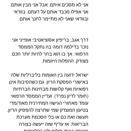
אני לא מסכים איתם. אבל אני מבין אותם. 
אני אפילו מכבד אותם על דעתם. בוודאי 
ובוודאי שאני לא מתיימר לחנך אותם.
דרך אגב, בריפיון אסוציאטיבי אופייני אני 
נזכר בדילמה דומה בה נתקל הממסד 
הרפואי, אך בו הוא בחר להיות יותר חכם 
מצודק. ההפלות היזומות.
ישראל ידועה בין האומות בליברליות שלה 
באישורי הפסקת הריון. גם כשהסיבות אינן 
רפואיות ואף קלושות מבחינות חברתיות 
(חומר לדיון נפרד). ועדיין הממסד הרפואי 
עומד מאחורי הגישה המתירנית מאוד/מדי 
בטיעון המוצדק שמי שתרצה להפסיק הריון, 
תעשה זאת כם או בלי הסכמת מערכת 
הבריאות. אז עדיף שזה ייעשה בצורה 
בטוחה בבתי חולים ולא בקליניקות 