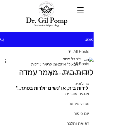
Dr. Gil Pomp
Obstetrics & Gynecology
פוסט
All Posts
ד"ר גיל פומפ
All Posts
24 באוק׳ 2014
זמן קריאה 5 דקות
לידות בית - מאמר עמדה
מחלות זיהומיות בהריון
סרולוגיה
לידות בית, או "נשים יולדות בסתר..."
אנמיה עוברית
parvo virus
יום כיפור
רפואה והלכה