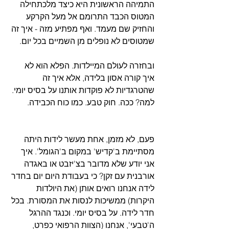
התמיהה הראשונית היא כיצד מלכתחילה 
המטוס הכבד התרומם אל מעל הקרקע 
והחזיק שם מעמד. ואף מפתיע מזה - איך זה 
שמטוסים לא נופלים מן השמיים בכל יום.
ובחזרה לעולם המיילדות. הפלא הוא לא 
איך קורה אסון בלידה, אלא איך זה 
שהטרגדיות לא פוקדות אותנו על בסיס יומי. 
למה? ככה. חוק טבע. כמו כוח הכבידה. 
פעם, לא מזמן, אחת מעשר לידות היתה 
מסתיימת ב'קדיש' במקום ב'הגומל'. איך 
אני יודע שלא מדובר בצ'יזבט או באגדה 
אורבנית עם זקן? כי בעבודת היום יום בחדר 
לידה אנחנו רואים אותן (את היולדות 
היקרות) ממשיכות לנסות את המסורת. בכל 
חדר לידה. על בסיס יומי. וכנגד ההרגל 
ה'טבעי', אנחנו (הצוות הרפואי כפרט, 