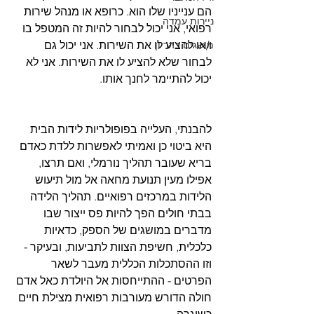
הם ענייניו שלו הוא. כרופא או מנהל שירות 
ניירות עמדה
רפואי, אני יכול לבחור להיות זה המטפל בו 
ו/או להציע לו את השירות. אני יכול גם 
מושגים בהריון
לבחור שלא להציע לו את השירות. אני לא 
יכול להתיימר לחנך אותו.
להבנתי, העלייה בפופולריות לידות הבית 
היא ביטוי כן ואמיתי לאפשרות ללדת כאדם 
בריא שעובר תהליך נורמלי, ואם תרצו, 
אפילו מעין תנועת מחאה אל מול תיעוש 
הלידות במרכזים רפואיים. תהליך הלידה 
בבתי חולים הפך להיות פס ייצור שבו 
מדברים במושגים של הספק, כדאיות 
כלכלית, חשיפת הצוות לתביעות, ובעיקר - 
וזו ההסתכלות הכללית מעבר לשאר 
הפרטים - ההתייחסות אל היולדת כאל אדם 
חולה הדורש מעורבות רפואית מצילת חיים 
כשיגרה.