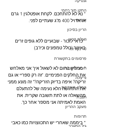
גנטיקה
התקן תוך רחמי
* נא לא להתחכם. לקחת אופטלגין 1 גרם 
אנמיה
או אדויל 400 מ"ג שעתיים לפני. 
הריון בסיכון
רעלת הריון
* כדאי לזכור - שבועיים ללא גופים זרים 
באיזור (כולל טמפונים וכיו"ב)  
10 נקודות
פרסומים בתקשורת
* ממליץ בחום לא לשאול איך אני מאלחש 
חומר מקצועי
את החלקים הפנימיים. "זה רק ספריי או גם 
וריצלה
זריקה? איפה בדיוק הזריקה?" זה מונע ממני 
הפלה מוקדמת
את התחושה הלא נעימה של להתעלם 
מהשאלה או לתת תשובה שקרית. את 
חצבת
האמת לאמיתה אני מספר אחר כך.  
מעקב ההריון
תרופות
* ביממה שאחרי יש התכווצויות כמו כאבי 
גיל המעבר