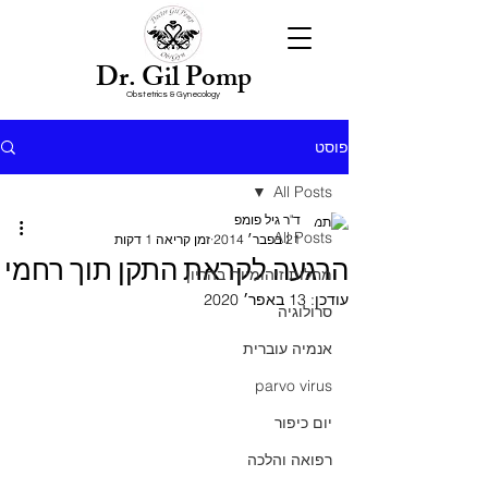
Dr. Gil Pomp
Obstetrics & Gynecology
פוסט
All Posts
ד"ר גיל פומפ
All Posts
21 בפבר׳ 2014
זמן קריאה 1 דקות
הרגעה לקראת התקן תוך רחמי
מחלות זיהומיות בהריון
עודכן:
13 באפר׳ 2020
סרולוגיה
אנמיה עוברית
parvo virus
יום כיפור
רפואה והלכה