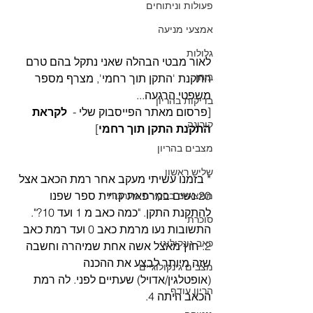
פעולות וניתוחים
אמצעי מניעה
גלולות
לאור מבטי הבהלה שאני נתקל בהם טרם 
בוחן
התקנת 'התקן תוך רחמי', מצרף מספר 
משפטי הרגעה... 
בדיקות בהריון
[פרסום מאתר הפייסבוק שלי -  
לקראת 
קורונה
התקנת התקן תוך רחמי
] 
מצבים בהריון
שליש ראשון
* בזמנו עשיתי מעקב אחר רמת הכאב אצל 
20 נשים במרפאת קריית ספר שפנו 
ממצאים בסקירת מערכות
להתקנת התקן. "כמה כאב מ 1 ועד 10?". 
סוכרת
התשובות נעו מרמת כאב 0 ועד רמת כאב 
כאב גינקולוגי
2. חוץ מאצל אשה אחת שמיהרה וחשבה 
שזה מיותר לבצע את ההכנה 
מצבים גינקולוגיים
(אופטלגין/אדויל) שעתיים לפני. לה רמת 
הריון עודף
הכאב היתה 4. 