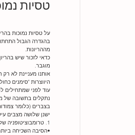
טסיות נמוכ
ממצאים בסקירת מערכות
סוכרת
על טסיות נמוכות בהריו
אנמיה
הריון בסיכון
רעלת הר
מההריונות. 
כדאי לזכור שיש בהריון
מוגבר.
חצבת
אותנו מעניינת לא רק 
היווצרות "סימנים כחול
עוד לפני שמתחילים ל
נתקלים בתשובה של מיע
בצברים (כלומר צמודות 
ישנן שלושה מצבים עיק
1. טרומבוציטופניה של הריון / Gestational Thrombocytopenia
•הסיבה השכיחה ביותר ב