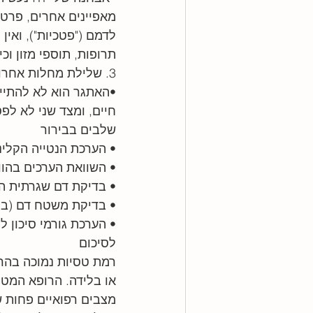
מאפיינים אחרים, פרט 
לדמם ("פטכיות"), ואי
תרופות, תוספי מזון וכיו
3. שלילת מחלות אחרות (נדירות)
•האתגר הוא לא להתייח
חיים, ומצד שני לא לפ
שלבים בבירור
• הערכת הנטייה הקלינ
• השוואת הערכים בהוו
• בדיקת דם שגרתית הכ
• בדיקת משטח דם (במיק
• הערכת גורמי סיכון למ
לסיכום
רמת טסיות נמוכה בהרי
או בלידה. הרופא המטפל
מצבים רפואיים פחות ש