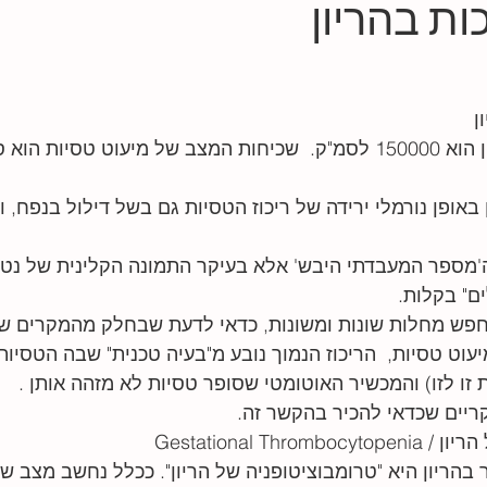
ות בהריון
כאב גינקולוגי
מצבים גינקולוגיים
הריון עודף
גנטיקה
ן
יון
10 נקודות
פרסומים בתקשורת
חומר מקצועי
ורי
 באופן נורמלי ירידה של ריכוז הטסיות גם בשל דילול בנפח, 
ה'מספר המעבדתי היבש' אלא בעיקר התמונה הקלינית של נטי
ים" בקלות.
חפש מחלות שונות ומשונות, כדאי לדעת שבחלק מהמקרים שב
וט טסיות,  הריכוז הנמוך נובע מ"בעיה טכנית" שבה הטסיות
זו לזו) והמכשיר האוטומטי שסופר טסיות לא מזהה אותן . 
ריים שכדאי להכיר בהקשר זה.
הריון היא "טרומבוציטופניה של הריון". ככלל נחשב מצב שאינ