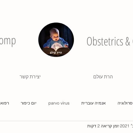
 Pomp
Obstetrics &
הרת עולם
יצירת קשר
סרולוגיה
אנמיה עוברית
parvo virus
יום כיפור
רפואה
זמן קריאה 2 דקות
גלולות
בוחן
בדיקות בהריון
קורונה
מצבים בהריון