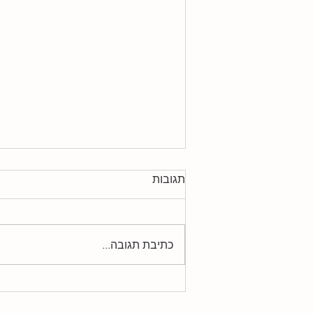
תגובות
כתיבת תגובה...
רוקוטן והריון - שילוב אסור
בהחלט