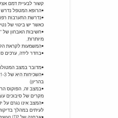
קשור לבעיית דמם אצל ה
•הרופא המטפל נדרש לשל
כאשר יש ביטוי של נטיי
•חשיבות האבחון של "ט
מיותרות. 
•המשמעות לקראת הליד
•בחדר לידה, ערכים סביב 50000 ומטה דורשים תשומת לב 
•מדובר במצב המטולוגי
בהריון)
•במצב זה, הפוקוס הרפו
מקרים של סיבוכים עוב
•המצב אינו נגרם על יד
לעיתים במהלך בדיקות 
•אבחנה 