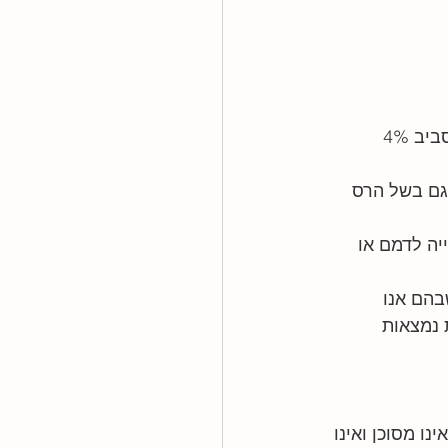
התקן תוך רחמי
בהגדרה הגבול התחתון הוא 150000 לסמ"ק.  שכיחות המצב של מיעוט טסיות הוא סביב 4% 
צלה
הפלה מוקדמת
וגם בשל הרס 
יה לדמם או 
הם אנו 
 נמצאות 
ו מסוכן ואינו 