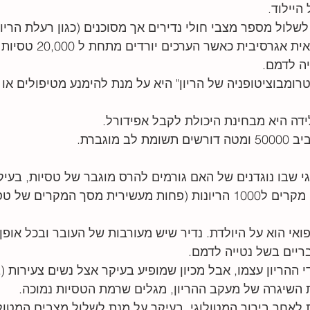
יילוד. 
ול מספר מצבי חולי נדירים אך מסוכנים (כגון רעלת הריון, ל
•נדרשת התערבות רפואית אגרסיבית 
ה לדמם. 
רומבוציטופניה של הריון" היא על מנת להימנע מטיפולים או 
ה היא מבחינת היכולת לקבל אפידורל. 
מוגברת. 
 שבו נוגדנים של האם גורמים להרס מוגבר של טסיות, בעיק
•השכיחות היא של 1-3 מקרים ל1000 הריונות (פחות מעשירית מסך המקרים
אי הוא על היולדת. נדיר שיש מעורבות של העובר ובכל אופן 
ריים בשל נטייה לדמם.
י ההריון עצמו, אבל מכיון שמופיע בעיקר אצל נשים צעירות (ב
השיגרה של מעקב ההריון, מגלים שרמת הטסיות נמוכה. 
של ITP נעשית לאחר בירור המטולוגי, בעיקר על מנת לשלול מצבים המטו