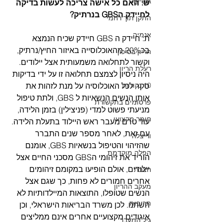
גנטיקה
ש: האם כל אישה צריכה לעשות בדיקה 
לחיידק הGBS בנרתיק?
התקן תוך רחמי
אנמיה
ת: חיידק ה GBS חיידק שכיח הנמצא 
בכ20% מהאוכלוסייה באיזור החיץ/נרתיק, 
הריון בסיכון
וקשור לתחלואה משמעותית אצל יילודים. 
רעלת הריון
היה ניסיון לצמצם תחלואה זו על ידי בדיקות 
10 נקודות
סקר לכל האוכלוסיה על מנת לזהות את 
אותן הנשים הנשאיות ל GBS, ולתת טיפול 
פרסומים בתקשורת
מניעתי פשוט למדי (פניצילין) בזמן הלידה, 
חומר מקצועי
עוד טרם מעבר ראש היילוד בתעלת הלידה. 
עם זאת, לאחר מספר שנים התברר 
וריצלה
שהזיהוי והטיפול בנשאיות GBS, אומנם 
הפלה מוקדמת
הוריד את זיהומי הGBS מסכני החיים אצל 
יילודים, אולם הופיעו במקומם זיהומים 
חצבת
אחרים חמורים לא פחות, כך שגם אצל 
מעקב ההריון
הנשים שטופלו, התוצאות המיילדותיות לא 
תרופות
השתנו. לכן משרד הבריאות הישראלי, וכן 
איגודים מקצועיים אחרים אינם ממליצים 
גיל המעבר