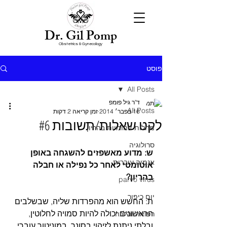
Dr. Gil Pomp
Obstetrics & Gynecology
פוסט
All Posts
ד"ר גיל פומפ
All Posts
16 בפבר׳ 2014
זמן קריאה 2 דקות
​לקט שאלות/תשובות #6
מחלות זיהומיות בהריון
סרולוגיה
ש: מדוע מאשפזים להשגחה באופן 
אנמיה עוברית
אוטומטי לאחר כל נפילה או חבלה 
בהריון?
parvo virus
יום כיפור
ת: החשש הוא מהפרדות שליה, שבשלבים 
הראשונים יכולה להיות סמויה לחלוטין, 
רפואה והלכה
ובלתי ניתנת לזיהוי בסונר, במוניטור עוברי 