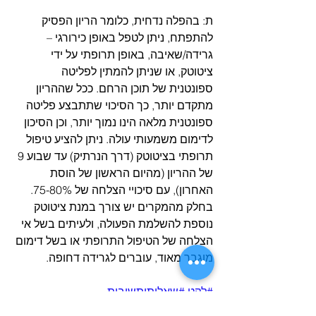
ת: בהפלה נדחית, כלומר הריון הפסיק 
להתפתח, ניתן לטפל באופן כירורגי – 
גרידה/שאיבה, באופן תרופתי על ידי 
ציטוטק, או שניתן להמתין לפליטה 
ספונטנית של תוכן הרחם. ככל שההריון 
מתקדם יותר, כך הסיכוי שתתבצע פליטה 
ספונטנית מלאה הינו נמוך יותר, וכן הסיכון 
לדימום משמעותי עולה. ניתן להציע טיפול 
תרופתי בציטוטק (דרך הנרתיק) עד שבוע 9 
של ההריון (מהיום הראשון של הוסת 
האחרון), עם סיכויי הצלחה של 75-80%. 
בחלק מהמקרים יש צורך במנת ציטוטק 
נוספת להשלמת הפעולה, ולעיתים בשל אי 
הצלחה של הטיפול התרופתי או בשל דימום 
מוגבר מאוד, עוברים לגרידה דחופה.  
#לקט
#שאלותותשובות