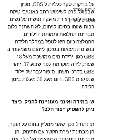
על בדיקות סקר כלליות ל GBS, מכיון 
ניירות עמדה
שבפועל פרט לשימוש רחב באנטיביוטיקה 
בחדר לידה ויצירת מועקה נפשית על נשים 
מושגים בהריון
רבות שזוהו בסיכון לזיהום, לא השתנה כלום 
מבחינת תחלואת ותמותת היילודים. 
ההמלצה כיום היא לטפל במהלך הלידה 
בנשים הנמצאות בסיכון לזיהום משמעותי ב 
GBS כגון: ירידת מים ממושכת מעל 18 
שעות, לידה מוקדמת לפני שבוע 37, זיהוי 
GBS בדרכי השתן, סיפור עבר של יילוד 
שנפגע מ GBS. חום מעל 38 מעלות בזמן 
הלידה.  
ש: במידה ואינני מעוניינת להניק, כיצד 
ניתן להפסיק ייצור חלב?
ת: נתחיל בכך שאני ממליץ בחום על הנקה, 
הן מבחינת יצירת הקשר עם התינוק, והן 
מבחינת היתרונות הרפואיים של חלב אם 