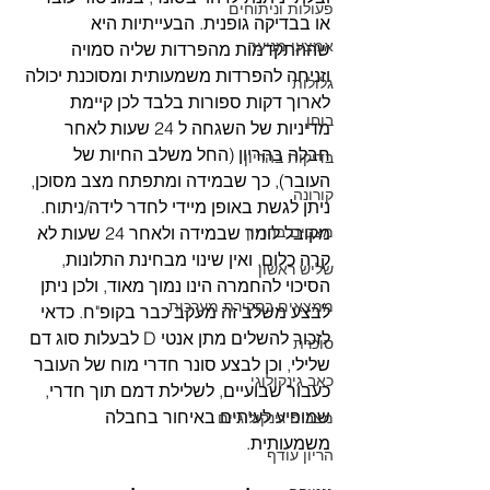
פעולות וניתוחים
או בבדיקה גופנית. הבעייתיות היא 
אמצעי מניעה
שההתקדמות מהפרדות שליה סמויה 
וזניחה להפרדות משמעותית ומסוכנת יכולה 
גלולות
לארוך דקות ספורות בלבד לכן קיימת 
בוחן
מדיניות של השגחה ל 24 שעות לאחר 
חבלה בהריון (החל משלב החיות של 
בדיקות בהריון
העובר), כך שבמידה ומתפתח מצב מסוכן, 
קורונה
ניתן לגשת באופן מיידי לחדר לידה/ניתוח. 
מצבים בהריון
מקובל לומר שבמידה ולאחר 24 שעות לא 
קרה כלום, ואין שינוי מבחינת התלונות, 
שליש ראשון
הסיכוי להחמרה הינו נמוך מאוד, ולכן ניתן 
ממצאים בסקירת מערכות
לבצע משלב זה מעקב כבר בקופ"ח. כדאי 
לזכור להשלים מתן אנטי D לבעלות סוג דם 
סוכרת
שלילי, וכן לבצע סונר חדרי מוח של העובר 
כאב גינקולוגי
כעבור שבועיים, לשלילת דמם תוך חדרי, 
שמופיע לעיתים באיחור בחבלה 
מצבים גינקולוגיים
משמעותית. 
הריון עודף