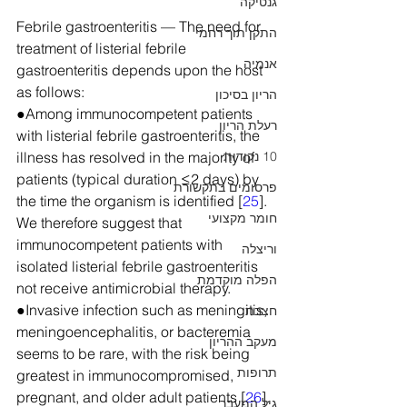
גנטיקה
Febrile gastroenteritis — The need for 
התקן תוך רחמי
treatment of listerial febrile 
אנמיה
gastroenteritis depends upon the host 
as follows:
הריון בסיכון
●Among immunocompetent patients 
רעלת הריון
with listerial febrile gastroenteritis, the 
10 נקודות
illness has resolved in the majority of 
patients (typical duration ≤2 days) by 
פרסומים בתקשורת
the time the organism is identified [
25
]. 
חומר מקצועי
We therefore suggest that 
immunocompetent patients with 
וריצלה
isolated listerial febrile gastroenteritis 
הפלה מוקדמת
not receive antimicrobial therapy.
●Invasive infection such as meningitis, 
חצבת
meningoencephalitis, or bacteremia 
מעקב ההריון
seems to be rare, with the risk being 
תרופות
greatest in immunocompromised, 
pregnant, and older adult patients [
26
]. 
גיל המעבר