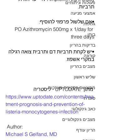
פעולות וניתוחים
תרביות.
אמצעי מניעה
•אם שלשול פרפוזי להוסיף:
גלולות
PO Azithromycin 500mg x 1/day for 
בוחן
three days
בדיקות בהריון
•יש לקחת תרביות דם ותרבית צואה רגילה 
קורונה
במקרי אשפוז.
מצבים בהריון
שליש ראשון
ממצאים בסקירת מערכות
 מתוך UPTODATE - ליסטריה
https://www.uptodate.com/contents/trea
סוכרת
tment-prognosis-and-prevention-of-
כאב גינקולוגי
listeria-monocytogenes-infection
מצבים גינקולוגיים
 Author:
הריון עודף
Michael S Gelfand, MD