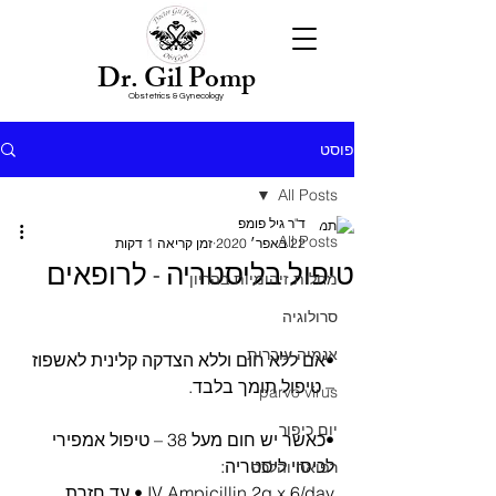
Dr. Gil Pomp
Obstetrics & Gynecology
פוסט
All Posts
ד"ר גיל פומפ
All Posts
22 באפר׳ 2020
זמן קריאה 1 דקות
טיפול בליסטריה - לרופאים
מחלות זיהומיות בהריון
סרולוגיה
אנמיה עוברית
•אם ללא חום וללא הצדקה קלינית לאשפוז 
– טיפול תומך בלבד.
parvo virus
יום כיפור
•כאשר יש חום מעל 38 – טיפול אמפירי 
לכיסוי ליסטריה:
רפואה והלכה
IV Ampicillin 2g x 6/day • עד חזרת 