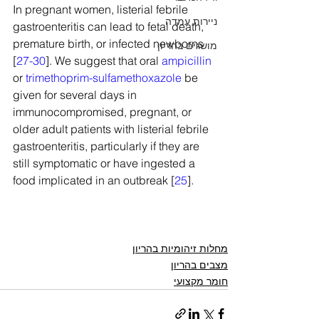
In pregnant women, listerial febrile 
ניירות עמדה
gastroenteritis can lead to fetal death, 
premature birth, or infected newborns 
מושגים בהריון
[
27-30
]. We suggest that oral 
ampicillin
or 
trimethoprim-sulfamethoxazole
 be 
given for several days in 
immunocompromised, pregnant, or 
older adult patients with listerial febrile 
gastroenteritis, particularly if they are 
still symptomatic or have ingested a 
food implicated in an outbreak [
25
].
מחלות זיהומיות בהריון
מצבים בהריון
חומר מקצועי