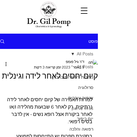
Dr. Gil Pomp
Obstetrics & Gynecology
פוסט
All Posts
ד"ר גיל פומפ
All Posts
9 באפר׳ 2023
זמן קריאה 3 דקות
קיום יחסים לאחר לידה וגינלית
מחלות זיהומיות בהריון
סרולוגיה
אנמיה עוברית
למרות האמירה של קיום יחסים לאחר לידה 
נרתיקית, רק לאחר 6 שבועות מהלידה ו/או 
parvo virus
לאחר ביקורת אצל רופא נשים - אין לדבר 
יום כיפור
בסיס רפואי. 
רפואה והלכה
בסקירת ספרות יש התייחסות לממוצע 