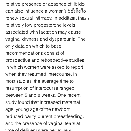
relative presence or absence of libido, 
ניירות עמדה
can also influence a woman’s desire to 
renew sexual intimacy. In addition, the 
מושגים בהריון
relatively low progesterone levels 
associated with lactation may cause 
vaginal dryness and dyspareunia. The 
only data on which to base 
recommendations consist of 
prospective and retrospective studies 
in which women were asked to report 
when they resumed intercourse. In 
most studies, the average time to 
resumption of intercourse ranged 
between 5 and 8 weeks. One recent 
study found that increased maternal 
age, young age of the newborn, 
reduced parity, current breastfeeding, 
and the presence of vaginal tears at 
time of delivery were negatively 