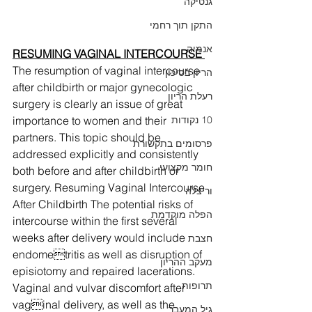
גנטיקה
התקן תוך רחמי
אנמיה
RESUMING VAGINAL INTERCOURSE 
The resumption of vaginal intercourse 
הריון בסיכון
after childbirth or major gynecologic 
רעלת הריון
surgery is clearly an issue of great 
10 נקודות
importance to women and their 
partners. This topic should be 
פרסומים בתקשורת
addressed explicitly and consistently 
חומר מקצועי
both before and after childbirth or 
surgery. Resuming Vaginal Intercourse 
וריצלה
After Childbirth The potential risks of 
הפלה מוקדמת
intercourse within the first several 
weeks after delivery would include 
חצבת
endometritis as well as disruption of 
מעקב ההריון
episiotomy and repaired lacerations. 
תרופות
Vaginal and vulvar discomfort after 
vaginal delivery, as well as the 
גיל המעבר