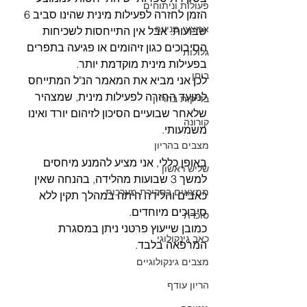
פעולות וניתוחים
הזמן לחזרה לפעילות מינית שהינו סביב 6 
אמצעי מניעה
שבועות. אבל אין התייחסות לשכיחות 
הסיבוכים כגון זיהומים או פגיעה בתפרים 
גלולות
בפעילות מינית מוקדמת יותר. 
בוחן
לכן אני מביא את המאמר הנ"ל המתייחס 
למועד החזרה לפעילות מינית, שמצהיר 
בדיקות בהריון
שלאחר שבועיים הסיכון לזיהום יורד ואינו 
קורונה
משמעותי. 
מצבים בהריון
באופן כללי, אני מציע להמנע מיחסים 
שליש ראשון
למשך 3 שבועות מהלידה, בהנחה שאין 
ממצאים בסקירת מערכות
כאבים והלידה היתה במהלך תקין ללא 
סיבוכים מיוחדים. 
סוכרת
כמובן שייעוץ פרטני ניתן במסגרת 
כאב גינקולוגי
המרפאה בלבד. 
מצבים גינקולוגיים
הריון עודף