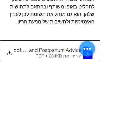
להחליט באופן משותף ובהתאם לתחושות 
שלהן. הוא גם מנהל את תשומת לבן לעניין 
האינטימיות ולחשיבות של מניעת הריון.
Postoperative and Postpartum Advice
.pdf
הורידו את PDF • 284KB
כאן מצורף נייר עמדה של ה ACOG מס' 
804 לגבי חזרה לפעילות לאחר לידה:
gnancy and the Postpartum Period (1)
.pdf
הורידו את PDF • 10.49MB