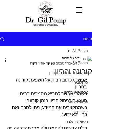
Dr. Gil Pomp
Obstetrics & Gynecology
פוסט
All Posts
ד"ר גיל פומפ
All Posts
13 באפר׳ 2020
זמן קריאה 1 דקות
קורונה והריון
מחלות זיהומיות בהריון
אפשר לכתוב רבות על השפעת קורונה 
סרולוגיה
בהריון. 
אנמיה עוברית
כלומר, אפשר להביא מסמכים רבים 
הנוגעים לניהול הריון בזמן קורונה.
parvo virus
כשמתקצרים את המידע, ניתן לסכם זאת 
יום כיפור
כך - "לא ידוע".
רפואה והלכה
כולם צריכים להתמגן ולהימנע מהדבקה. זה 