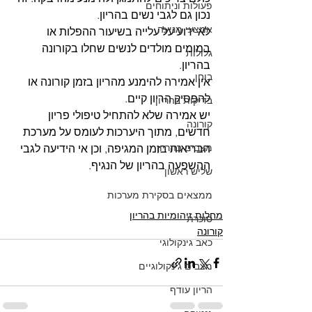
פעולות וניתוחים
נכון גם לגבי נשים בהריון. 
אמצעי מניעה
לא ידוע על עלייה בשיעור ההפלות או 
במומים מולדים לנשים שחלו בקורונה 
גלולות
בהריון.
בוחן
אין אמירה להימנע מהריון בזמן קורונה או 
להפסיק הריון קיים.
בדיקות בהריון
יש אמירה שלא להתחיל טיפולי פריון 
קורונה
חדשים, מתוך היערכות לעומס על מערכת 
מצבים בהריון
הבריאות בזמן המגיפה, וכן אי הידיעה לגבי 
ההשפעה בהריון של הנגיף. 
שליש ראשון
ממצאים בסקירת מערכות
מחלות זיהומיות בהריון
סוכרת
קורונה
כאב גינקולוגי
מצבים גינקולוגיים
הריון עודף